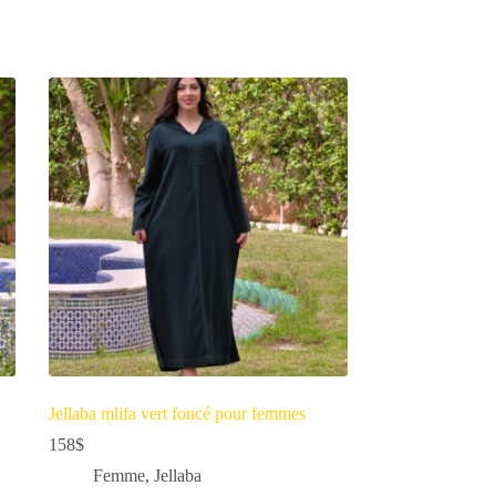
Jellaba mlifa vert foncé pour femmes
158
$
Femme
,
Jellaba