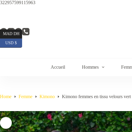
Skip
322957599115963
to
content
MAD DH
USD $
Accueil
Hommes
Femm
Home
Femme
Kimono
Kimono femmes en tissu velours vert 