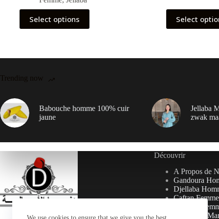
Select options
Select opti
Trending now
Babouche homme 100% cuir
Jellaba M
jaune
zwak ma
Découvrir
A Propos de 
Gandoura Ho
Djellaba Hom
Caftan Femme
Djellaba Fem
Collection Ma
We use cookies to ensure that we give you the best