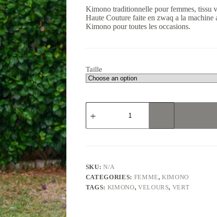
Kimono traditionnelle pour femmes, tissu ve
Haute Couture faite en zwaq a la machine 
Kimono pour toutes les occasions.
Taille
Kimono
femmes
en
tissu
velours
vert
royal
quantity
SKU:
N/A
CATEGORIES:
FEMME
,
KIMONO
TAGS:
KIMONO
,
VELOURS
,
VERT