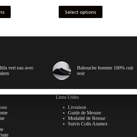
ons
Select options
lifa vert eau avec
Babouche homme 100% cuir
alem
noir
Liens Utiles
Nous
Livraison
mme
Guide de Mesure
me
Modalité de Retour
Suivis Colis Aramex
me
riage