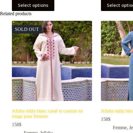
Select options
Select opti
Related products
SOLD OUT
Jellaba mlifa blanc cassé et couture en
Jellaba mlifa bl
rouge pour femmes
158
$
158
$
Femme
,
Je
Femme
,
Jellaba