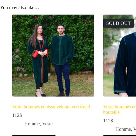
You may also like…
SOLD OUT
Veste hommes en tissu velours vert royal
Veste hommes en 
bouteille
112
$
112
$
Homme
,
Veste
Homme
,
V