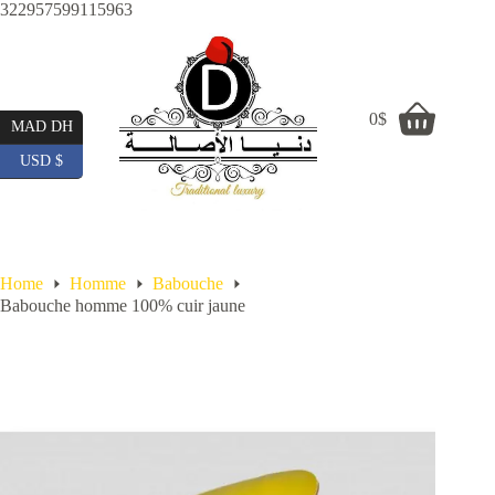
Skip
322957599115963
to
content
0
$
Shopping
MAD DH
cart
USD $
Home
Homme
Babouche
Babouche homme 100% cuir jaune