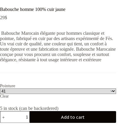
Babouche homme 100% cuir jaune
29
$
Babouche Marocain élégante pour hommes classique et
pointue, fabriqué en cuir par des artisans expérimenté de Fès.
Un vrai cuir de qualité, une couleur qui tient, un confort à
toute épreuve et une fabrication soignée. Babouche Marocaine
conçue pour vous procurez un confort, souplesse et surtout
élégance, résistante à tout usage intérieure et extérieure
Pointure
Clear
5 in stock (can be backordered)
Babouche
Add to cart
homme
100%
cuir