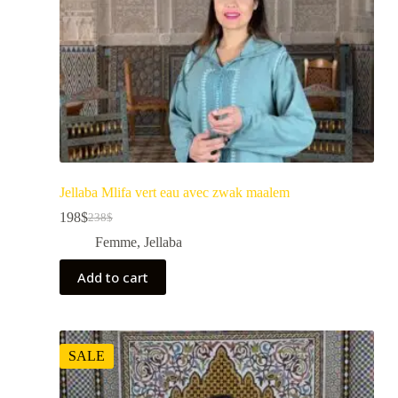
Jellaba Mlifa vert eau avec zwak maalem
198
$
238
$
Femme
,
Jellaba
Add to cart
SALE