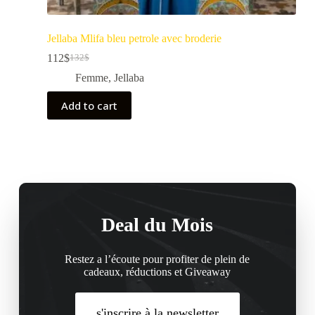
Jellaba Mlifa bleu petrole avec broderie
112
$
132
$
Femme
,
Jellaba
Add to cart
Deal du Mois
Restez a l’écoute pour profiter de plein de
cadeaux, réductions et Giveaway
s'inscrire à la newsletter