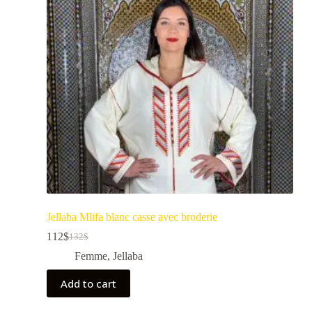
Jellaba Mlifa blanc casse avec broderie
112
$
132
$
Femme
,
Jellaba
Add to cart