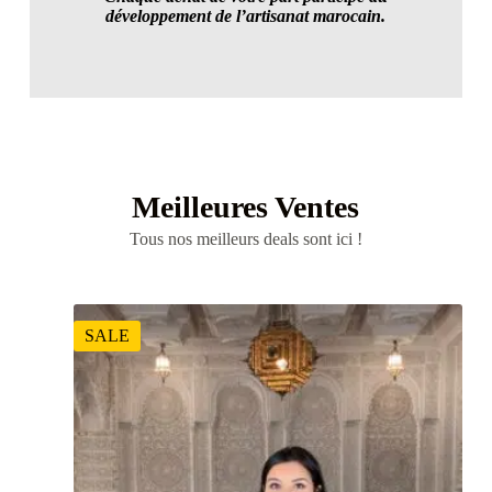
développement de l’artisanat marocain.
Играйте в азартные игры на деньги онлайн на
сайте
Casino Джой
. Клуб предлагает
прекрасные бонусы новым игрокам.
регистрируйтесь по ссылке и получайте
приветсвенный бонус +200% к сумме первого
депозита. Выигрывайте джекпоты не выходя из
дома на официальном сайте Casino Джой.
Meilleures Ventes
Tous nos meilleurs deals sont ici !
SALE