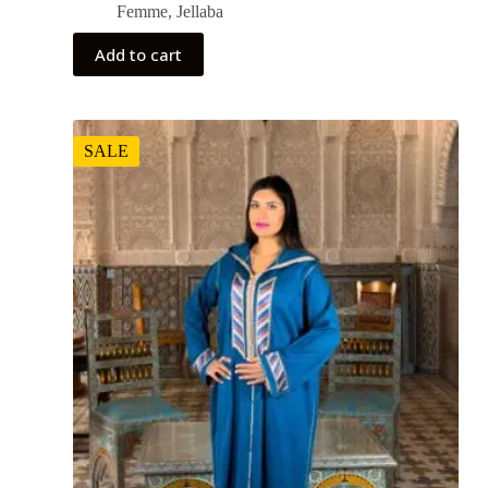
Femme
,
Jellaba
Add to cart
SALE