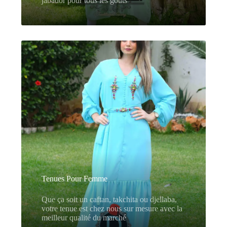
jabador
pour tous les goûts
Tenues Pour Femme
Que ça soit un caftan,
takchita
ou djellaba,
votre tenue est chez nous sur mesure avec
la
meilleur
qualité du marché