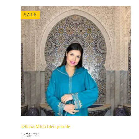
SALE
Jellaba Mlifa bleu petrole
145
$
172
$