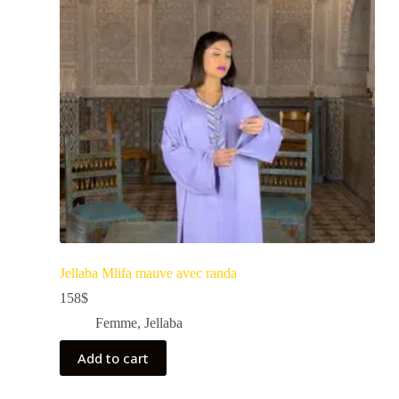
Jellaba Mlifa mauve avec randa
158
$
Femme
,
Jellaba
Add to cart