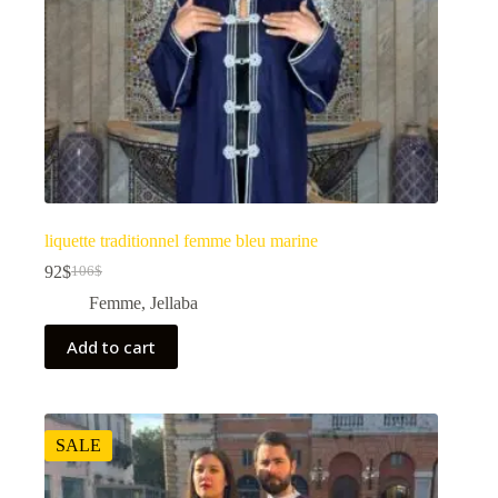
liquette traditionnel femme bleu marine
92
$
106
$
Femme
,
Jellaba
Add to cart
SALE