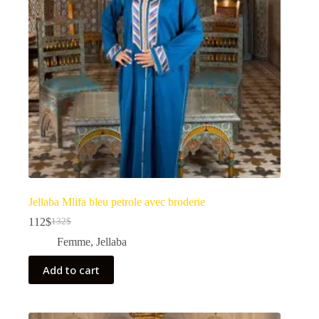
Jellaba Mlifa bleu petrole avec broderie
112
$
132
$
Femme
,
Jellaba
Add to cart