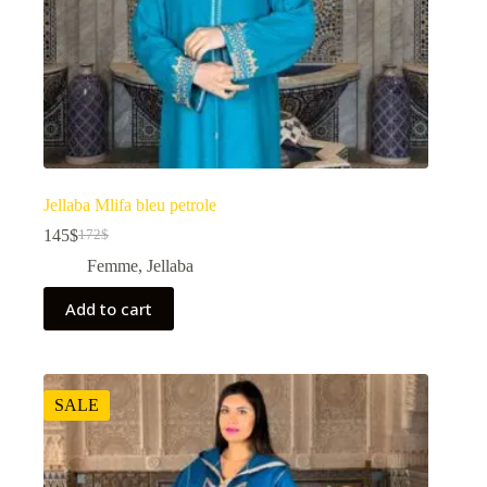
Jellaba Mlifa bleu petrole
145
$
172
$
Femme
,
Jellaba
Add to cart
SALE