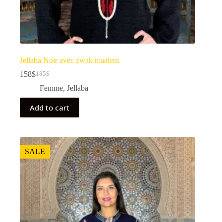
Jellaba Noir avec zwak maalem
158
$
185
$
Femme
,
Jellaba
Add to cart
SALE