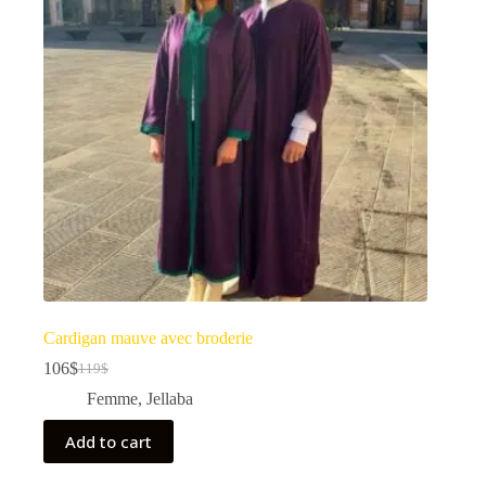
Cardigan mauve avec broderie
106
$
119
$
Femme
,
Jellaba
Add to cart