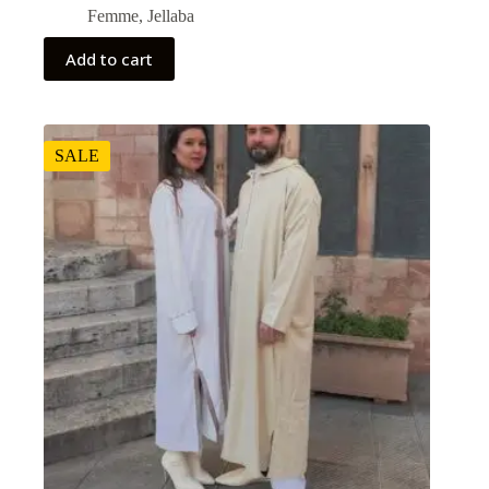
Femme
,
Jellaba
Add to cart
SALE