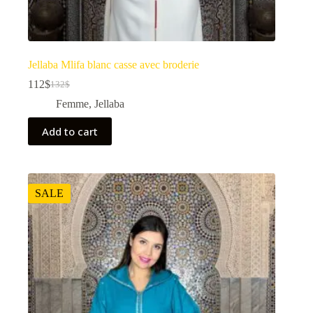
Jellaba Mlifa blanc casse avec broderie
112
$
132
$
Femme
,
Jellaba
Add to cart
SALE