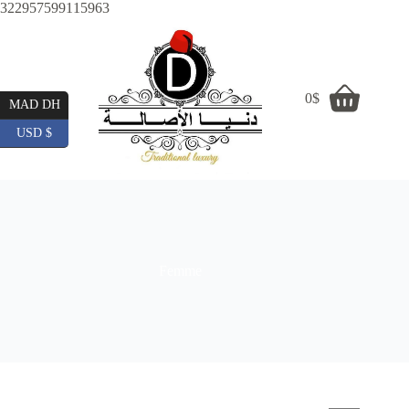
Skip
322957599115963
to
content
0
$
Shopping
MAD DH
cart
USD $
Femme