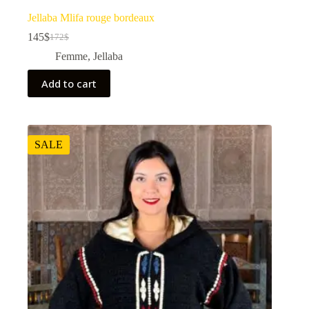
Jellaba Mlifa rouge bordeaux
145
$
172
$
Femme
,
Jellaba
Add to cart
SALE