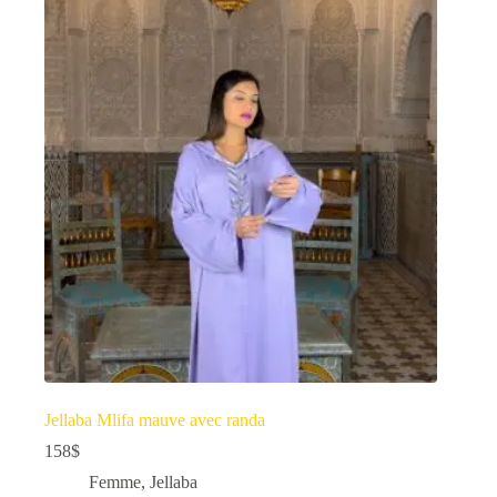
Jellaba Mlifa mauve avec randa
158
$
Femme
,
Jellaba