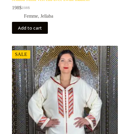
198
$
238
$
Femme
,
Jellaba
Add to cart
SALE