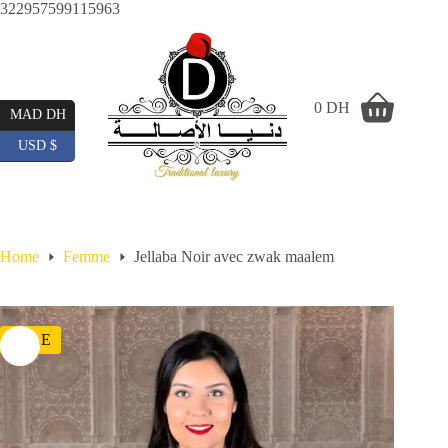
Skip
322957599115963
to
content
0
DH
Shopping
MAD DH
cart
USD $
Home
Femme
Jellaba Noir avec zwak maalem
SALE