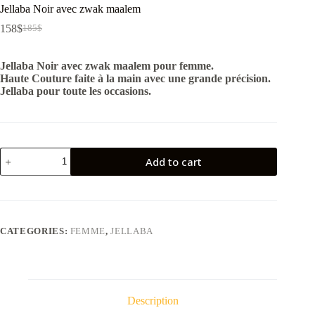
Jellaba Noir avec zwak maalem
158
$
185
$
Jellaba Noir avec zwak maalem pour femme.
Haute Couture faite à la main avec une grande précision.
Jellaba pour toute les occasions.
Jellaba
Add to cart
Noir
avec
zwak
maalem
quantity
CATEGORIES:
FEMME
,
JELLABA
Description