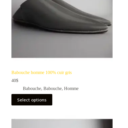
Babouche homme 100% cuir gris
40
$
Babouche
,
Babouche
,
Homme
Select options