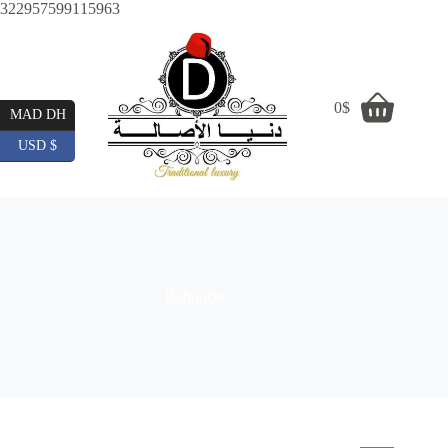
Skip
322957599115963
to
content
0
$
Shopping
MAD DH
cart
USD $
Babouche