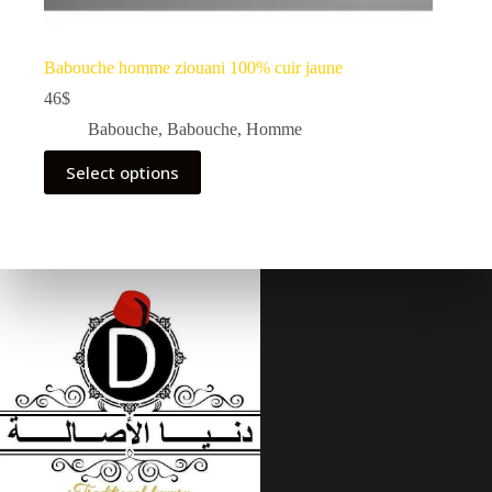
Babouche homme ziouani 100% cuir jaune
46
$
Babouche
,
Babouche
,
Homme
Select options