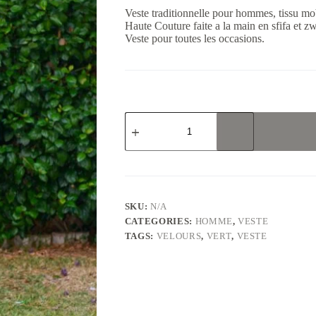
Veste traditionnelle pour hommes, tissu mob
Haute Couture faite a la main en sfifa et z
Veste pour toutes les occasions.
Veste
hommes
en
tissu
velours
vert
royal
quantity
SKU:
N/A
CATEGORIES:
HOMME
,
VESTE
TAGS:
VELOURS
,
VERT
,
VESTE