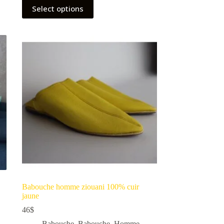
Select options
Babouche homme ziouani 100% cuir
jaune
46
$
Babouche
,
Babouche
,
Homme