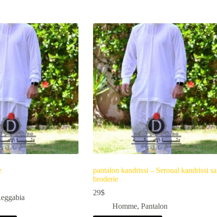
e
pantalon kandrissi – Seroual kandrissi s
broderie
29
$
eggabia
Homme
,
Pantalon