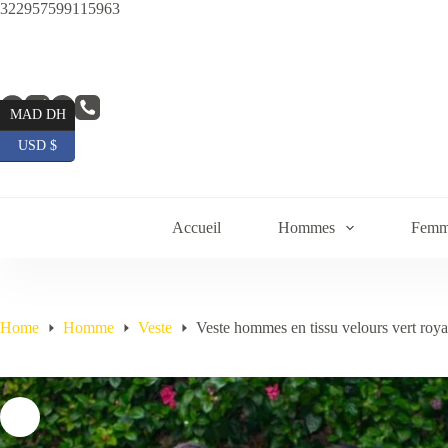
Skip
322957599115963
to
content
MAD DH
USD $
Accueil
Hommes
Femm
Home
Homme
Veste
Veste hommes en tissu velours vert roya