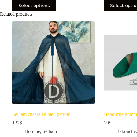
Select options
Select opti
Related products
Selham chaara en bleu pétrole
Babouche homme
132
$
29
$
Homme
,
Selham
Babouche