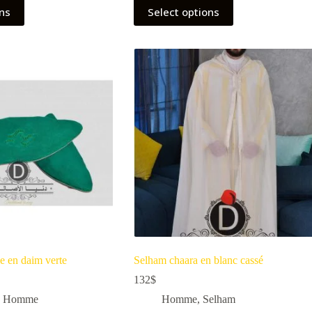
ons
Select options
 en daim verte
Selham chaara en blanc cassé
132
$
,
Homme
Homme
,
Selham