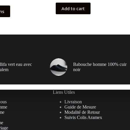
Add to cart
ons
lifa vert eau avec
Babouche homme 100% cuir
alem
noir
Liens Utiles
Nous
Livraison
mme
Guide de Mesure
me
Modalité de Retour
Suivis Colis Aramex
me
riage