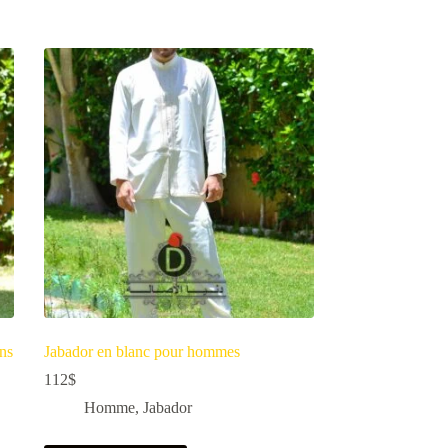
ans
Jabador en blanc pour hommes
112
$
Homme
,
Jabador