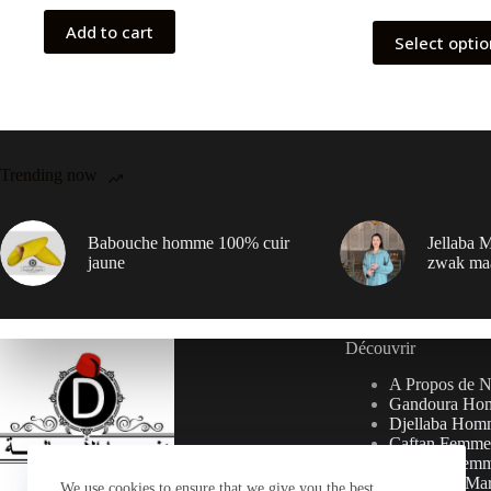
Add to cart
Select opti
Trending now
Babouche homme 100% cuir
Jellaba M
jaune
zwak ma
Découvrir
A Propos de 
Gandoura Ho
Djellaba Hom
Caftan Femme
Djellaba Fem
Collection Ma
We use cookies to ensure that we give you the best