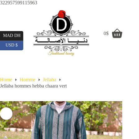
Skip
322957599115963
to
content
0
$
Shopping
MAD DH
cart
USD $
Home
Homme
Jellaba
Jellaba hommes hebba chaara vert