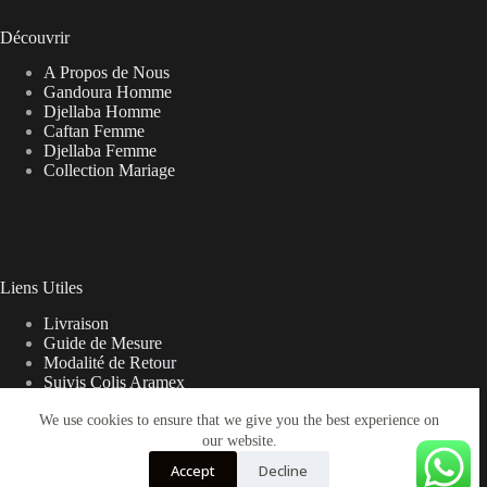
Découvrir
A Propos de Nous
Gandoura Homme
Djellaba Homme
Caftan Femme
Djellaba Femme
Collection Mariage
Liens Utiles
Livraison
Guide de Mesure
Modalité de Retour
Suivis Colis Aramex
We use cookies to ensure that we give you the best experience on
our website.
Note sur la Livraison
Accept
Decline
Les frais de livraison peuvent parfois varier du prix affiché sur