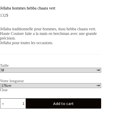
Jellaba hommes hebba chaara vert
132
$
Jellaba traditionnelle pour hommes, tissu hebba chaara vert.
Haute Couture faite a la main en berchman avec une grande
précision.
Jellaba pour toutes les occasions.
Taille
Votre longueur
Clear
Jellaba
Add to cart
hommes
hebba
chaara