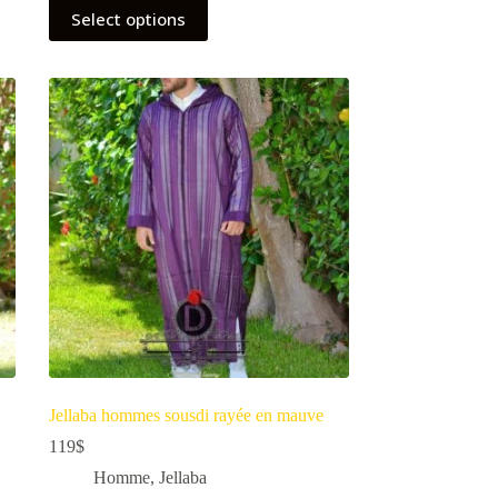
Select options
Jellaba hommes sousdi rayée en mauve
119
$
Homme
,
Jellaba