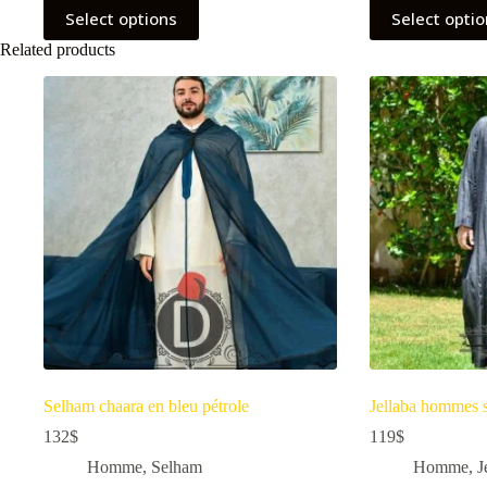
Select options
Select opti
Related products
Selham chaara en bleu pétrole
Jellaba hommes s
132
$
119
$
Homme
,
Selham
Homme
,
J