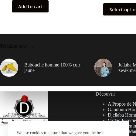
Add to cart
Select opti
Trending now
Babouche homme 100% cuir
Jellaba M
jaune
zwak ma
Découvrir
A Propos de 
Gandoura Ho
Djellaba Hom
Caftan Femme
Djellaba Fem
Collection Ma
We use cookies to ensure that we give you the best