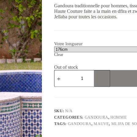
Gandoura traditionnelle pour hommes, tissu
Haute Couture faite a la main en dfira et 
Jellaba pour toutes les occasions.
Votre longueur
Clear
Out of stock
Gandoura
hommes
en
tissu
mlifa
de
soie
rose
SKU:
N/A
et
CATEGORIES:
GANDOURA
,
HOMME
couture
TAGS:
GANDOURA
,
MAUVE
,
MLIFA DE SO
en
mauve
quantity