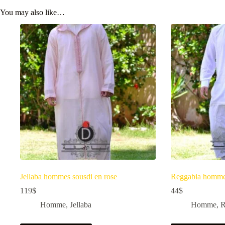
You may also like…
Jellaba hommes sousdi en rose
Reggabia homm
119
$
44
$
Homme
,
Jellaba
Homme
,
R