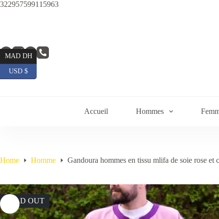
Skip
322957599115963
to
content
MAD DH
USD $
Accueil
Hommes
Femm
Home
Homme
Gandoura hommes en tissu mlifa de soie rose et
SOLD OUT