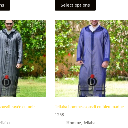
ons
Select options
ousdi rayée en noir
Jellaba hommes sousdi en bleu marine
125
$
ellaba
Homme
,
Jellaba