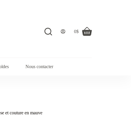
0
$
Shopping
cart
oldes
Nous contacter
se et couture en mauve