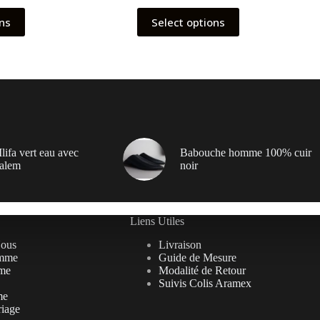
ons
Select options
lifa vert eau avec
Babouche homme 100% cuir
alem
noir
Liens Utiles
Nous
Livraison
mme
Guide de Mesure
me
Modalité de Retour
Suivis Colis Aramex
me
riage