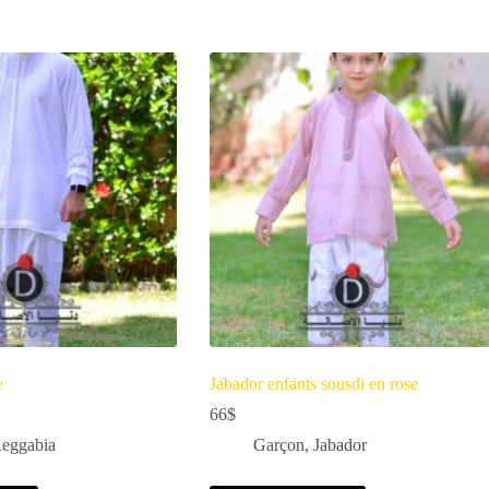
e
Jabador enfants sousdi en rose
66
$
eggabia
Garçon
,
Jabador