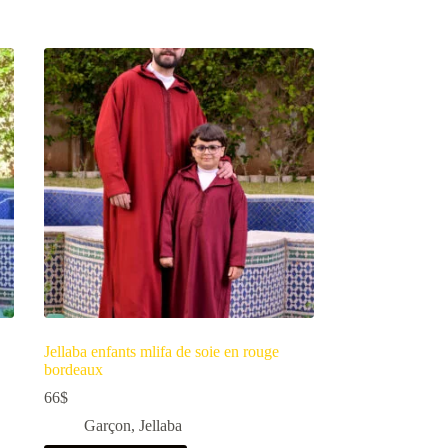
Jellaba enfants mlifa de soie en rouge
bordeaux
66
$
Garçon
,
Jellaba