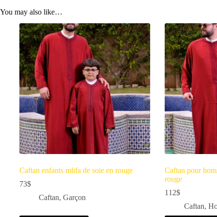
You may also like…
Caftan enfants mlifa de soie en rouge
Caftan pour homm
rouge
73
$
112
$
Caftan
,
Garçon
Caftan
,
H