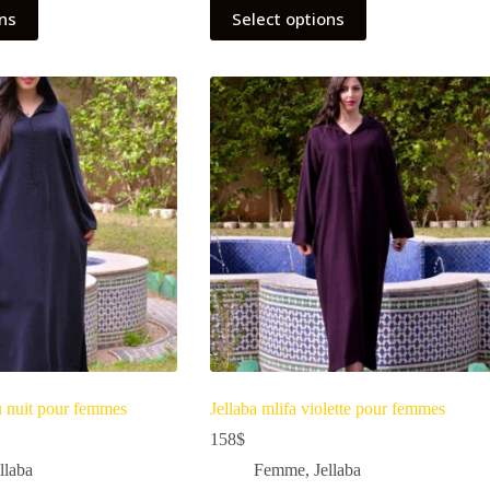
ons
Select options
eu nuit pour femmes
Jellaba mlifa violette pour femmes
158
$
llaba
Femme
,
Jellaba