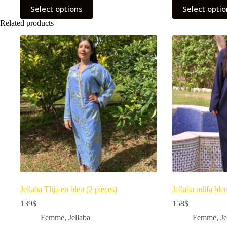
Select options
Select opti
Related products
Jellaba Tlija en bleu (2 pièces)
Jellaba mlifa bl
139
$
158
$
Femme
,
Jellaba
Femme
,
Je