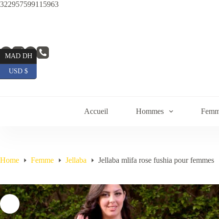
Skip
322957599115963
to
content
MAD DH
USD $
Accueil
Hommes
Femm
Home
Femme
Jellaba
Jellaba mlifa rose fushia pour femmes