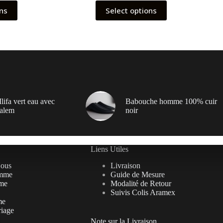
ons
Select options
lifa vert eau avec
Babouche homme 100% cuir
alem
noir
Liens Utiles
Nous
Livraison
mme
Guide de Mesure
me
Modalité de Retour
Suivis Colis Aramex
me
riage
Note sur la Livraison