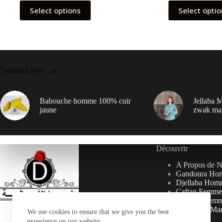
Select options
Select opti
Trending now
Babouche homme 100% cuir
Jellaba M
jaune
zwak ma
Découvrir
A Propos de 
Gandoura Ho
Djellaba Hom
Caftan Femme
Djellaba Fem
Collection Ma
We use cookies to ensure that we give you the best
experience on our website.