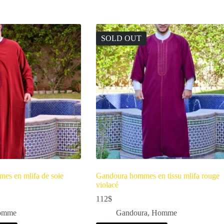
SOLD OUT
es en mlifa de soie
Gandoura hommes en tissu mlifa rouge
violacé
112
$
omme
Gandoura
,
Homme