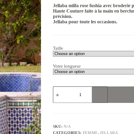
Jellaba mlifa rose fushia avec broderie
Haute Couture faite à la main en berc
précision.
Jellaba pour toute les occasions.
Taille
Votre longueur
Jellaba
mlifa
rose
fushia
pour
femmes
quantity
SKU:
N/A
CATEGORIES:
FEMME
,
JELLABA