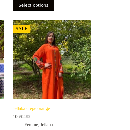
Select options
SALE
Jellaba crepe orange
106
$
119
$
Femme
,
Jellaba