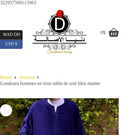
Skip
322957599115963
to
content
0
$
Shopping
MAD DH
cart
USD $
Home
Homme
Gandoura hommes en tissu mlifa de soie bleu marine