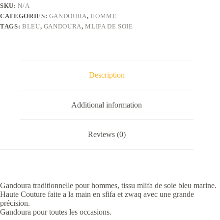
soie
SKU:
N/A
bleu
CATEGORIES:
GANDOURA
,
HOMME
marine
quantity
TAGS:
BLEU
,
GANDOURA
,
MLIFA DE SOIE
Description
Additional information
Reviews (0)
Gandoura traditionnelle pour hommes, tissu mlifa de soie bleu marine.
Haute Couture faite a la main en sfifa et zwaq avec une grande
précision.
Gandoura pour toutes les occasions.