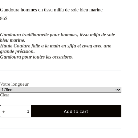
Gandoura hommes en tissu mlifa de soie bleu marine
86
$
Gandoura traditionnelle pour hommes, tissu mlifa de soie
bleu marine.
Haute Couture faite a la main en sfifa et zwaq avec une
grande précision.
Gandoura pour toutes les occasions.
Votre longueur
Clear
Gandoura
Add to cart
hommes
en
tissu
mlifa
de