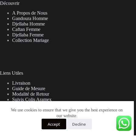
Découvrir
A Propos de Nous
Gandoura Homme
Djellaba Homme
Caftan Femme
Djellaba Femme
Collection Mariage
Liens Utiles
Livraison
Guide de Mesure
Modalité de Retour
Suivis Colis Aramex
We use cookies to ensure that we give you the best experience on
our website.
Note sur la Livraison
Accept
Decline
Les frais de livraison peuvent parfois varier du prix affiché sur
le site web. Nous allons vous contacter en cas de besoins.