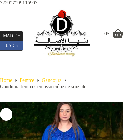
Skip
322957599115963
to
content
0
$
Shopping
MAD DH
cart
USD $
Home
Femme
Gandoura
Gandoura femmes en tissu crêpe de soie bleu