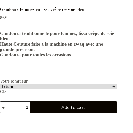
Gandoura femmes en tissu crêpe de soie bleu
86
$
Gandoura traditionnelle pour femmes, tissu crêpe de soie
bleu.
Haute Couture faite a la machine en zwaq avec une
grande précision.
Gandoura pour toutes les occasions.
Votre longueur
Clear
Gandoura
Add to cart
femmes
en
tissu
crêpe
de