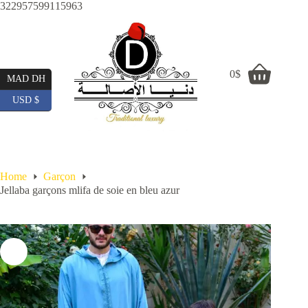
Skip
322957599115963
to
content
0
$
Shopping
MAD DH
cart
USD $
Home
Garçon
Jellaba garçons mlifa de soie en bleu azur