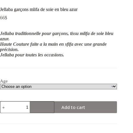
Jellaba garçons mlifa de soie en bleu azur
66
$
Jellaba traditionnelle pour garçons, tissu mlifa de soie bleu
azur.
Haute Couture faite a la main en sfifa avec une grande
précision.
Jellaba pour toutes les occasions.
Age
Jellaba
Add to cart
garçons
mlifa
de
soie
en