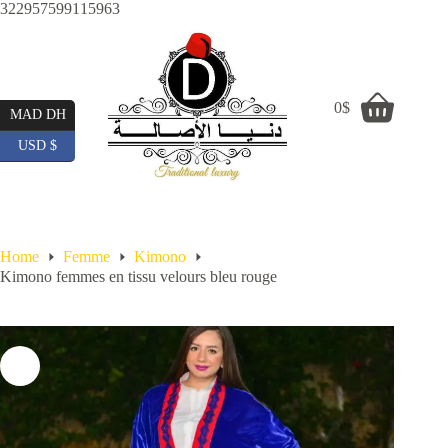
Skip
322957599115963
to
content
0
$
Shopping
MAD DH
cart
USD $
Home
Femme
Kimono
Kimono femmes en tissu velours bleu rouge