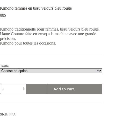
Kimono femmes en tissu velours bleu rouge
99
$
Kimono traditionnelle pour femmes, tissu velours bleu rouge.
Haute Couture faite en zwaq a la machine avec une grande
précision.
Kimono pour toutes les occasions.
Taille
Kimono
Add to cart
femmes
en
tissu
velours
bleu
rouge
SKU:
N/A