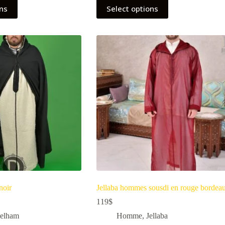
ons
Select options
noir
Jellaba hommes sousdi en rouge bordea
119
$
elham
Homme
,
Jellaba