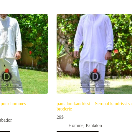
c pour hommes
pantalon kandrissi – Seroual kandrissi s
broderie
29
$
abador
Homme
,
Pantalon