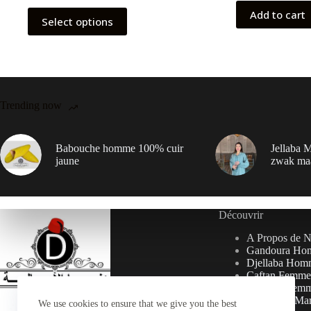
Add to cart
Select options
Trending now
Babouche homme 100% cuir
Jellaba M
jaune
zwak ma
Découvrir
A Propos de 
Gandoura Ho
Djellaba Hom
Caftan Femme
Djellaba Fem
Collection Ma
We use cookies to ensure that we give you the best