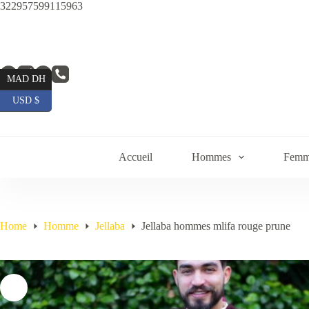
Skip
322957599115963
to
content
MAD DH
USD $
Accueil
Hommes
Femm
Home
Homme
Jellaba
Jellaba hommes mlifa rouge prune