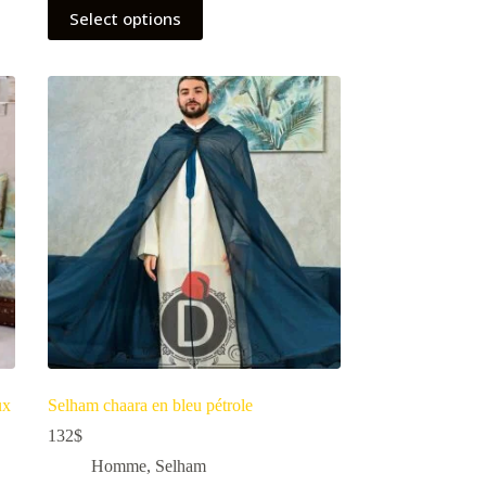
Select options
ux
Selham chaara en bleu pétrole
132
$
Homme
,
Selham