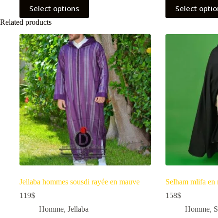
Select options
Select opti
Related products
Jellaba hommes sousdi rayée en mauve
Selham mlifa en 
119
$
158
$
Homme
,
Jellaba
Homme
,
S