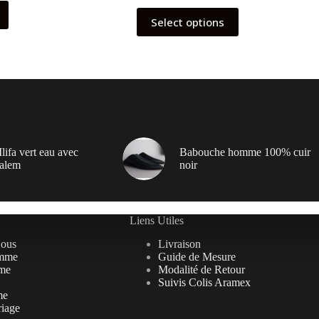
Select options
lifa vert eau avec
Babouche homme 100% cuir
alem
noir
Liens Utiles
Nous
Livraison
mme
Guide de Mesure
me
Modalité de Retour
Suivis Colis Aramex
me
riage