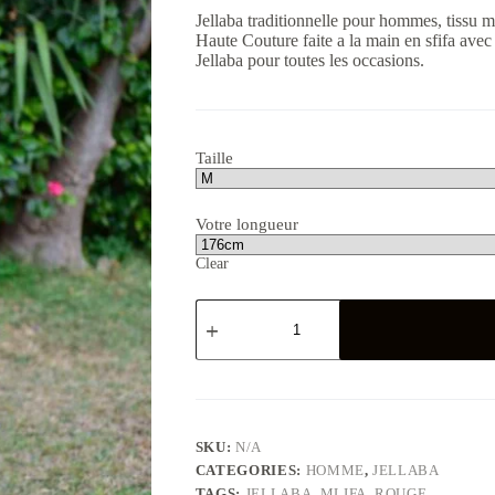
Jellaba traditionnelle pour hommes, tissu m
Haute Couture faite a la main en sfifa avec
Jellaba pour toutes les occasions.
Taille
Votre longueur
Clear
Jellaba
hommes
mlifa
rouge
prune
quantity
SKU:
N/A
CATEGORIES:
HOMME
,
JELLABA
TAGS:
JELLABA
,
MLIFA
,
ROUGE