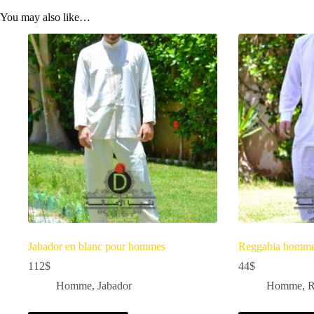
You may also like…
Jabador en blanc pour hommes
Reggabia homm
112
$
44
$
Homme
,
Jabador
Homme
,
R