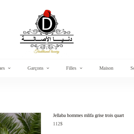
es
Garçons
Filles
Maison
S
Jellaba hommes mlifa grise trois quart
112
$