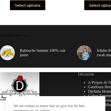
Select options
Select opti
Trending now
Babouche homme 100% cuir
Jellaba M
jaune
zwak ma
Découvrir
A Propos de 
Gandoura Ho
Djellaba Hom
Caftan Femme
Djellaba Fem
Collection Ma
We use cookies to ensure that we give you the best
experience on our website.