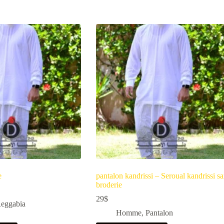
e
pantalon kandrissi – Seroual kandrissi s
broderie
29
$
eggabia
Homme
,
Pantalon