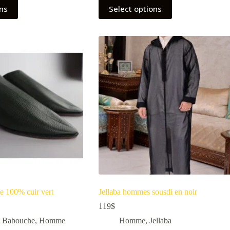
ons
Select options
 100% cuir vert
Jellaba hommes sousdi en noir
119
$
,
Babouche
,
Homme
Homme
,
Jellaba