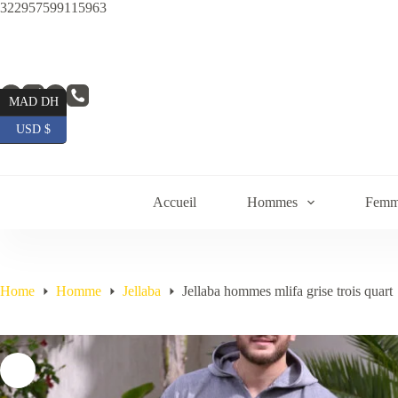
Skip
322957599115963
to
content
MAD DH
USD $
Accueil
Hommes
Femm
Home
Homme
Jellaba
Jellaba hommes mlifa grise trois quart