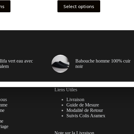
ons
Select options
lifa vert eau avec
Babouche homme 100% cuir
alem
noir
Liens Utiles
Nous
Livraison
mme
Guide de Mesure
me
Modalité de Retour
Suivis Colis Aramex
me
riage
Note sur la Livraison