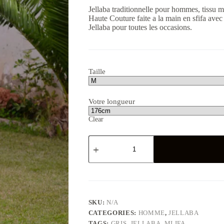
Jellaba traditionnelle pour hommes, tissu mli
Haute Couture faite a la main en sfifa avec
Jellaba pour toutes les occasions.
Taille
Votre longueur
Clear
Jellaba
hommes
mlifa
grise
trois
quart
quantity
SKU:
N/A
CATEGORIES:
HOMME
,
JELLABA
TAGS:
GRIS
,
JELLABA
,
MLIFA