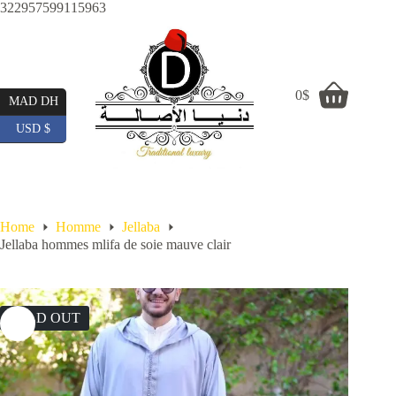
Skip
322957599115963
to
content
0
$
Shopping
MAD DH
cart
USD $
Home
Homme
Jellaba
Jellaba hommes mlifa de soie mauve clair
SOLD OUT