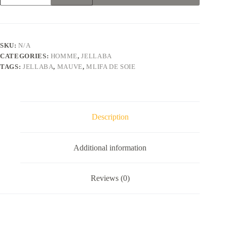
mlifa
de
soie
mauve
clair
SKU:
N/A
quantity
CATEGORIES:
HOMME
,
JELLABA
TAGS:
JELLABA
,
MAUVE
,
MLIFA DE SOIE
Description
Additional information
Reviews (0)