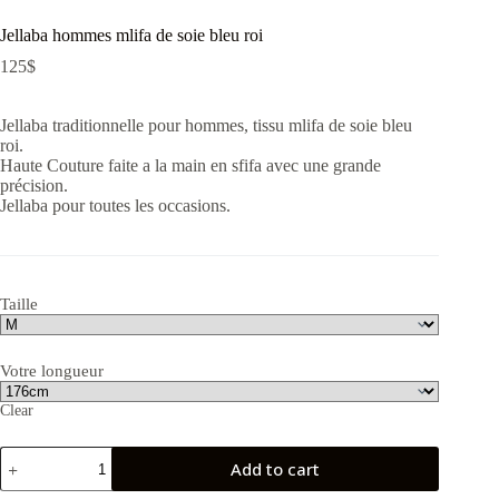
Jellaba hommes mlifa de soie bleu roi
125
$
Jellaba traditionnelle pour hommes, tissu mlifa de soie bleu
roi.
Haute Couture faite a la main en sfifa avec une grande
précision.
Jellaba pour toutes les occasions.
Taille
Votre longueur
Clear
Jellaba
Add to cart
hommes
mlifa