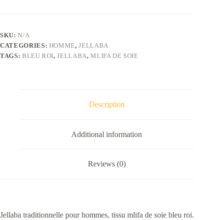
de
soie
bleu
roi
SKU:
N/A
quantity
CATEGORIES:
HOMME
,
JELLABA
TAGS:
BLEU ROI
,
JELLABA
,
MLIFA DE SOIE
Description
Additional information
Reviews (0)
Jellaba traditionnelle pour hommes, tissu mlifa de soie bleu roi.