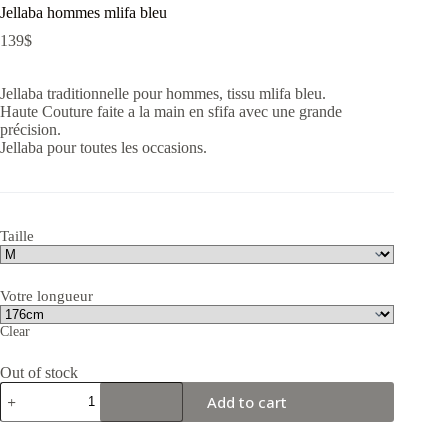
Jellaba hommes mlifa bleu
139
$
Jellaba traditionnelle pour hommes, tissu mlifa bleu.
Haute Couture faite a la main en sfifa avec une grande
précision.
Jellaba pour toutes les occasions.
Taille
Votre longueur
Clear
Out of stock
Jellaba
Add to cart
hommes
mlifa
bleu