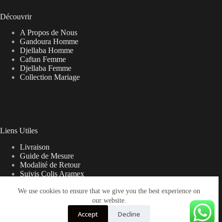
Découvrir
A Propos de Nous
Gandoura Homme
Djellaba Homme
Caftan Femme
Djellaba Femme
Collection Mariage
Liens Utiles
Livraison
Guide de Mesure
Modalité de Retour
Suivis Colis Aramex
We use cookies to ensure that we give you the best experience on
our website.
Note sur la Livraison
Accept
Decline
Les frais de livraison peuvent parfois varier du prix affiché sur