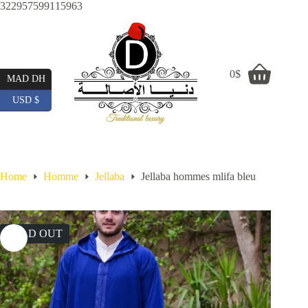
Skip
322957599115963
to
content
0
$
Shopping
MAD DH
cart
USD $
Home
Homme
Jellaba
Jellaba hommes mlifa bleu
SOLD OUT