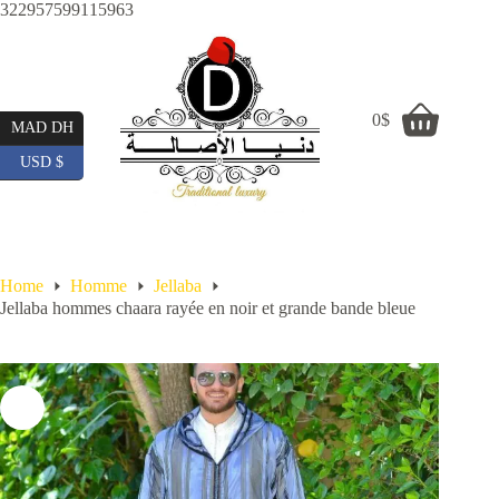
Skip
322957599115963
to
content
0
$
Shopping
MAD DH
cart
USD $
Home
Homme
Jellaba
Jellaba hommes chaara rayée en noir et grande bande bleue