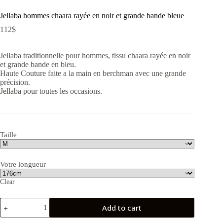
Jellaba hommes chaara rayée en noir et grande bande bleue
112
$
Jellaba traditionnelle pour hommes, tissu chaara rayée en noir
et grande bande en bleu.
Haute Couture faite a la main en berchman avec une grande
précision.
Jellaba pour toutes les occasions.
Taille
Votre longueur
Clear
Jellaba
Add to cart
hommes
chaara