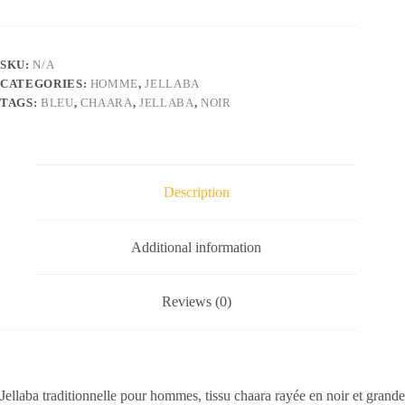
rayée
en
noir
et
SKU:
N/A
grande
CATEGORIES:
HOMME
,
JELLABA
bande
bleue
TAGS:
BLEU
,
CHAARA
,
JELLABA
,
NOIR
quantity
Description
Additional information
Reviews (0)
Jellaba traditionnelle pour hommes, tissu chaara rayée en noir et grande