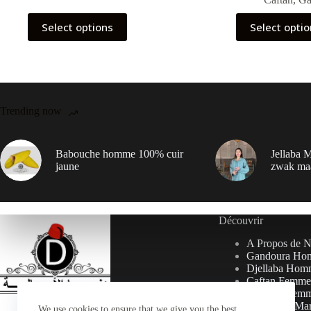
Select options
Select opti
Trending now
Babouche homme 100% cuir
Jellaba M
jaune
zwak ma
Découvrir
A Propos de 
Gandoura Ho
Djellaba Hom
Caftan Femme
Djellaba Fem
Collection Ma
We use cookies to ensure that we give you the best