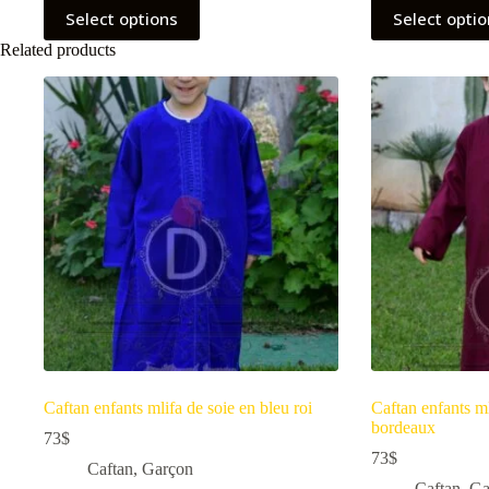
Select options
Select opti
Related products
Caftan enfants mlifa de soie en bleu roi
Caftan enfants ml
bordeaux
73
$
73
$
Caftan
,
Garçon
Caftan
,
Ga