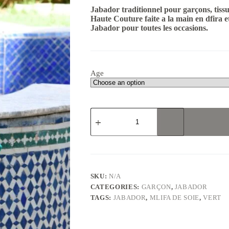
Jabador traditionnel pour garçons, tissu
Haute Couture faite a la main en dfira e
Jabador pour toutes les occasions.
Age
Jabador
enfants
mlifa
de
soie
en
vert
canard
SKU:
N/A
quantity
CATEGORIES:
GARÇON
,
JABADOR
TAGS:
JABADOR
,
MLIFA DE SOIE
,
VERT