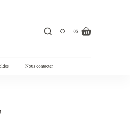
0
$
Shopping
cart
oldes
Nous contacter
d