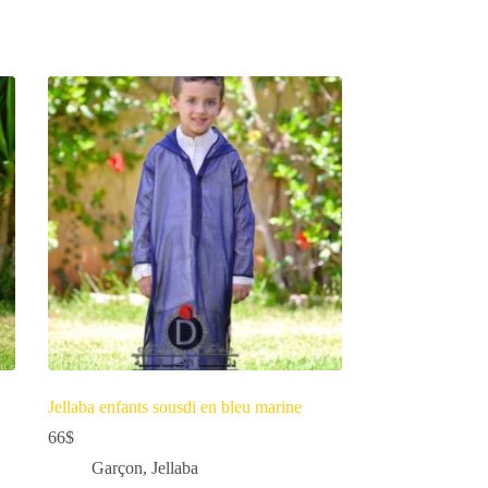
Jellaba enfants sousdi en bleu marine
66
$
Garçon
,
Jellaba