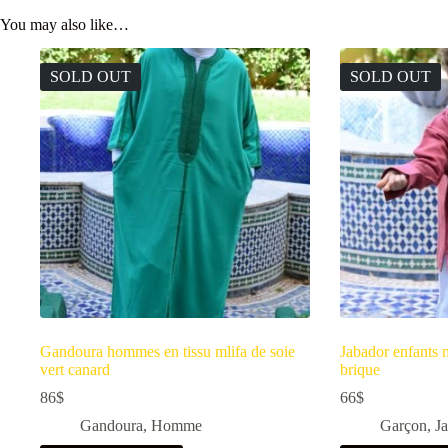
You may also like…
SOLD OUT
SOLD OUT
Gandoura hommes en tissu mlifa de soie
Jabador enfants m
vert canard
brique
86
$
66
$
Gandoura
,
Homme
Garçon
,
J