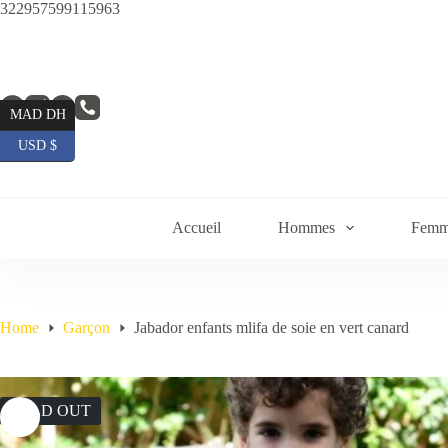
Skip
322957599115963
to
content
MAD DH
USD $
Accueil
Hommes
Femm
Home
Garçon
Jabador enfants mlifa de soie en vert canard
SOLD OUT