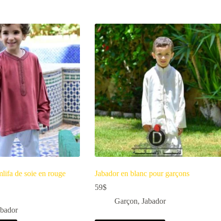
lifa de soie en rouge
Jabador en blanc pour garçons
59
$
Garçon
,
Jabador
abador