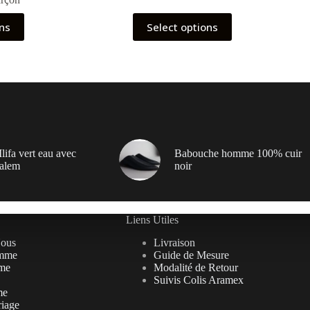
ons
Select options
lifa vert eau avec
Babouche homme 100% cuir
alem
noir
Liens Utiles
Nous
Livraison
mme
Guide de Mesure
me
Modalité de Retour
Suivis Colis Aramex
me
riage