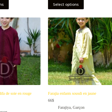
ons
Select options
ifa de soie en rouge
Farajia enfants sousdi en jaune
66
$
Farajiya
,
Garçon
rçon