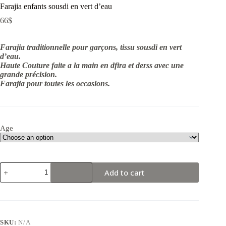
Farajia enfants sousdi en vert d’eau
66
$
Farajia traditionnelle pour garçons, tissu sousdi en vert
d’eau.
Haute Couture faite a la main en dfira et derss avec une
grande précision.
Farajia pour toutes les occasions.
Age
Farajia
Add to cart
enfants
sousdi
en
vert
d'eau
quantity
SKU:
N/A