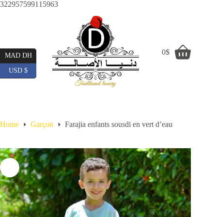
Skip
322957599115963
to
content
0
$
Shopping
MAD DH
cart
USD $
Home
Garçon
Farajia enfants sousdi en vert d’eau