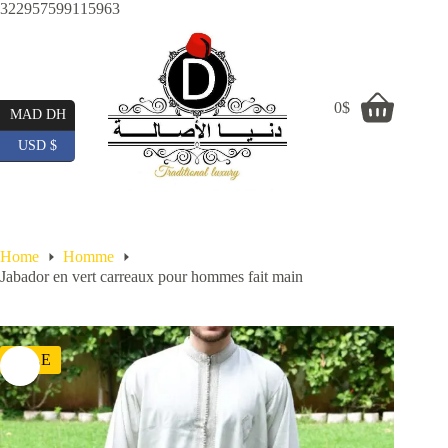
Skip
322957599115963
to
content
0
$
Shopping
MAD DH
cart
USD $
Home
Homme
Jabador en vert carreaux pour hommes fait main
SALE