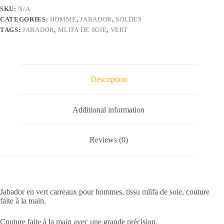
fait
SKU:
N/A
main
CATEGORIES:
HOMME
,
JABADOR
,
SOLDES
quantity
TAGS:
JABADOR
,
MLIFA DE SOIE
,
VERT
Description
Additional information
Reviews (0)
Jabador en vert carreaux pour hommes, tissu mlifa de soie, couture
faite à la main.
Couture faite à la main avec une grande précision.