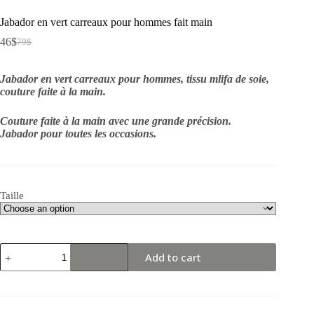
Jabador en vert carreaux pour hommes fait main
46
$
79
$
Jabador en vert carreaux pour hommes, tissu mlifa de soie,
couture faite à la main.
Couture faite à la main avec une grande précision.
Jabador pour toutes les occasions.
Taille
Jabador
Add to cart
en
vert
carreaux
pour
hommes