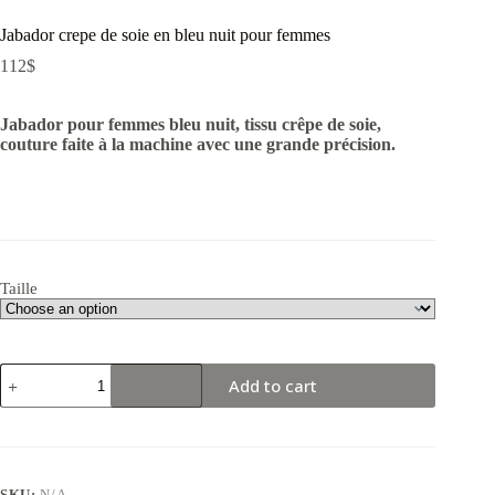
Jabador crepe de soie en bleu nuit pour femmes
112
$
Jabador pour femmes bleu nuit, tissu crêpe de soie,
couture faite à la machine avec une grande précision.
Taille
Jabador
Add to cart
crepe
de
soie
en
bleu
nuit
SKU:
N/A