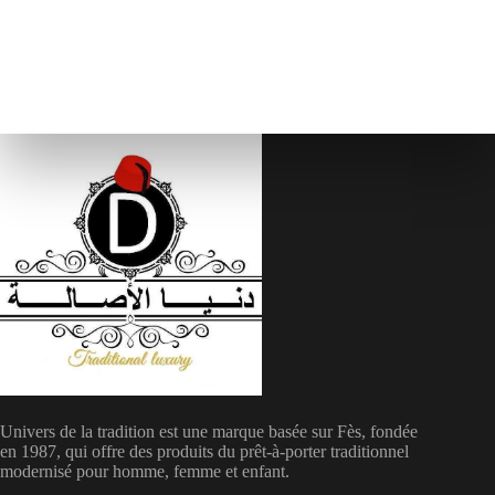
Univers de la tradition est une marque basée sur Fès, fondée
en 1987, qui offre des produits du prêt-à-porter traditionnel
modernisé pour homme, femme et enfant.