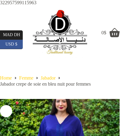
Skip
322957599115963
to
content
0
$
Shopping
MAD DH
cart
USD $
Home
Femme
Jabador
Jabador crepe de soie en bleu nuit pour femmes