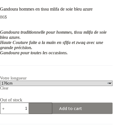
Gandoura hommes en tissu mlifa de soie bleu azure
86
$
Gandoura traditionnelle pour hommes, tissu mlifa de soie
bleu azure.
Haute Couture faite a la main en sfifa et zwaq avec une
grande précision.
Gandoura pour toutes les occasions.
Votre longueur
Clear
Out of stock
Gandoura
Add to cart
hommes
en
tissu
mlifa