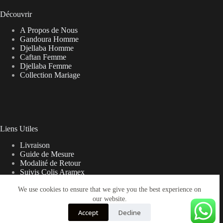
Découvrir
A Propos de Nous
Gandoura Homme
Djellaba Homme
Caftan Femme
Djellaba Femme
Collection Mariage
Liens Utiles
Livraison
Guide de Mesure
Modalité de Retour
Suivis Colis Aramex
We use cookies to ensure that we give you the best experience on
our website.
Note sur la Livraison
Accept
Decline
Les frais de livraison peuvent parfois varier du prix affiché sur