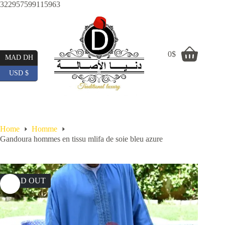
Skip
322957599115963
to
content
0
$
Shopping
MAD DH
cart
USD $
Home
Homme
Gandoura hommes en tissu mlifa de soie bleu azure
SOLD OUT