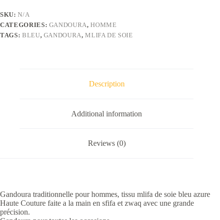
de
soie
SKU:
N/A
bleu
CATEGORIES:
GANDOURA
,
HOMME
azure
quantity
TAGS:
BLEU
,
GANDOURA
,
MLIFA DE SOIE
Description
Additional information
Reviews (0)
Gandoura traditionnelle pour hommes, tissu mlifa de soie bleu azure
Haute Couture faite a la main en sfifa et zwaq avec une grande
précision.