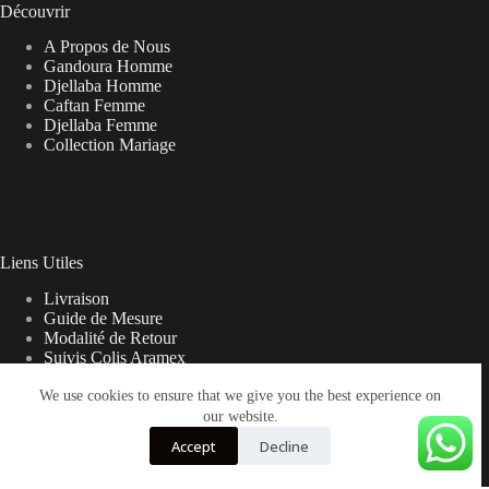
Découvrir
A Propos de Nous
Gandoura Homme
Djellaba Homme
Caftan Femme
Djellaba Femme
Collection Mariage
Liens Utiles
Livraison
Guide de Mesure
Modalité de Retour
Suivis Colis Aramex
We use cookies to ensure that we give you the best experience on
our website.
Note sur la Livraison
Accept
Decline
Les frais de livraison peuvent parfois varier du prix affiché sur
le site web. Nous allons vous contacter en cas de besoins.