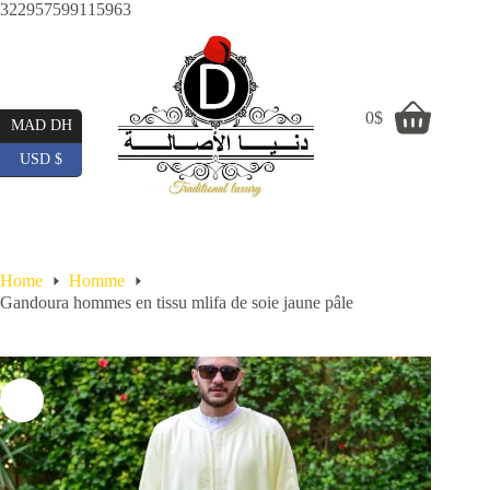
Skip
322957599115963
to
content
0
$
Shopping
MAD DH
cart
USD $
Home
Homme
Gandoura hommes en tissu mlifa de soie jaune pâle