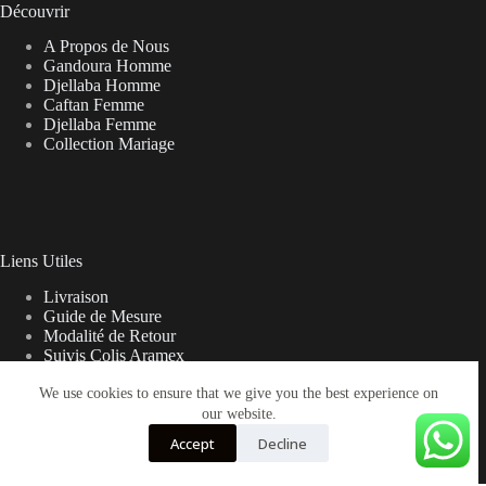
Découvrir
A Propos de Nous
Gandoura Homme
Djellaba Homme
Caftan Femme
Djellaba Femme
Collection Mariage
Liens Utiles
Livraison
Guide de Mesure
Modalité de Retour
Suivis Colis Aramex
We use cookies to ensure that we give you the best experience on
our website.
Note sur la Livraison
Accept
Decline
Les frais de livraison peuvent parfois varier du prix affiché sur
le site web. Nous allons vous contacter en cas de besoins.