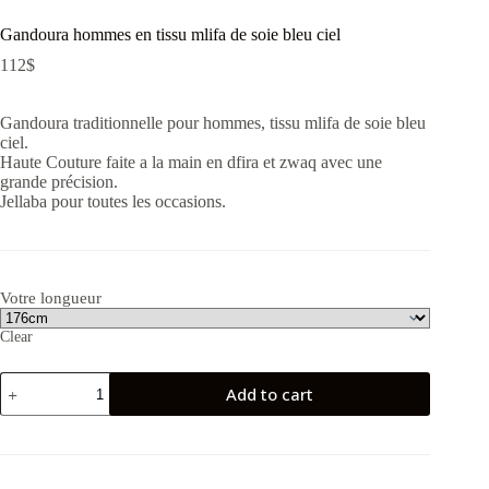
Gandoura hommes en tissu mlifa de soie bleu ciel
112
$
Gandoura traditionnelle pour hommes, tissu mlifa de soie bleu
ciel.
Haute Couture faite a la main en dfira et zwaq avec une
grande précision.
Jellaba pour toutes les occasions.
Votre longueur
Clear
Gandoura
Add to cart
hommes
en
tissu
mlifa
de