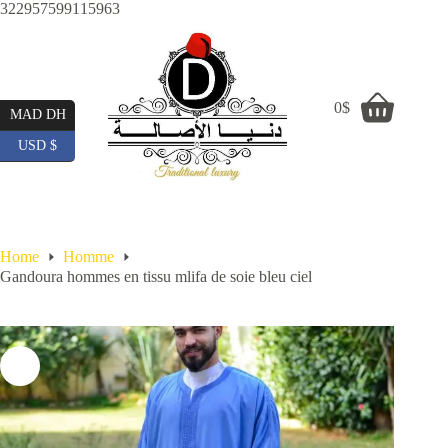
Skip
322957599115963
to
content
0
$
Shopping
MAD DH
cart
USD $
Home
Homme
Gandoura hommes en tissu mlifa de soie bleu ciel