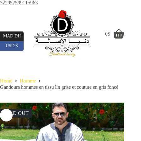
Skip
322957599115963
to
content
0
$
Shopping
MAD DH
cart
USD $
Home
Homme
Gandoura hommes en tissu lin grise et couture en gris foncé
SOLD OUT