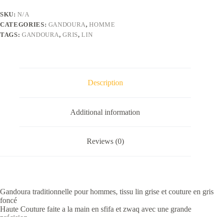
grise
et
SKU:
N/A
couture
CATEGORIES:
GANDOURA
,
HOMME
en
gris
TAGS:
GANDOURA
,
GRIS
,
LIN
foncé
quantity
Description
Additional information
Reviews (0)
Gandoura traditionnelle pour hommes, tissu lin grise et couture en gris
foncé
Haute Couture faite a la main en sfifa et zwaq avec une grande