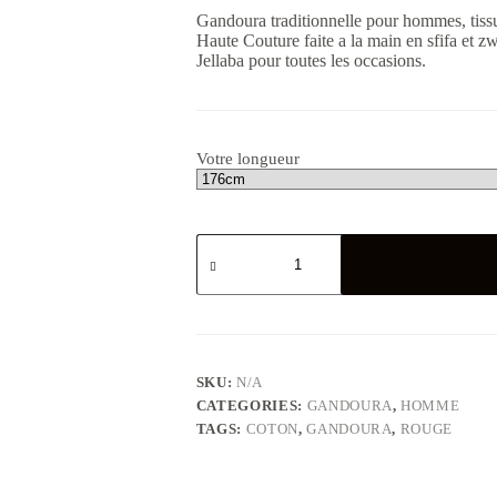
Gandoura traditionnelle pour hommes, tiss
Haute Couture faite a la main en sfifa et z
Jellaba pour toutes les occasions.
Votre longueur
Gandoura
hommes
en
tissu
coton
rouge
rayé
quantity
SKU:
N/A
CATEGORIES:
GANDOURA
,
HOMME
TAGS:
COTON
,
GANDOURA
,
ROUGE