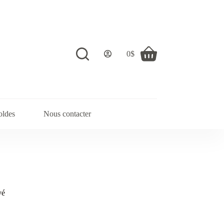
0
$
Shopping
cart
oldes
Nous contacter
yé