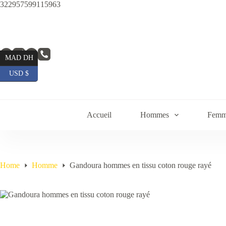
Skip
322957599115963
to
content
MAD DH
USD $
Accueil
Hommes
Femm
Home
Homme
Gandoura hommes en tissu coton rouge rayé