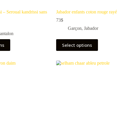
i – Seroual kandrissi sans
Jabador enfants coton rouge rayé
73
$
Garçon
,
Jabador
antalon
ons
Select options