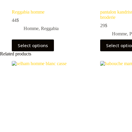
Reggabia homme
pantalon kandriss
broderie
44
$
29
$
Homme
,
Reggabia
Homme
,
P
Select options
Select opti
Related products