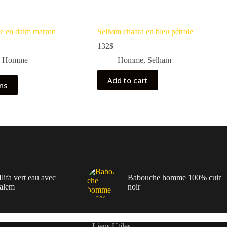
 en daim marron
Selham chaara en bleu pétrole
132
$
,
Homme
Homme
,
Selham
Add to cart
ons
lifa vert eau avec
Babouche homme 100% cuir
alem
noir
Liens Utiles