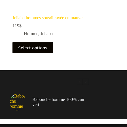
Jellaba hommes sousdi rayée en mauve
119
$
Homme
,
Jellaba
Select options
Babouche homme 100% cuir
vert