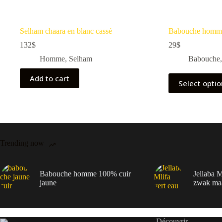
Selham chaara en blanc cassé
Babouche homme
132
$
29
$
Homme
,
Selham
Babouche
Add to cart
Select opti
Trending now
Babouche homme 100% cuir
Jellaba M
jaune
zwak ma
Découvrir