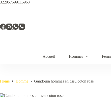
Skip
322957599115963
to
content
Accueil
Hommes
Femm
Home
Homme
Gandoura hommes en tissu coton rose