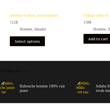
Jabador en blanc pour hommes
Selham mlifa en 
112
$
158
$
Homme
,
Jabador
Homme
,
S
Add to cart
Select options
Trending now
Babouche homme 100% cuir
Jellaba M
jaune
zwak ma