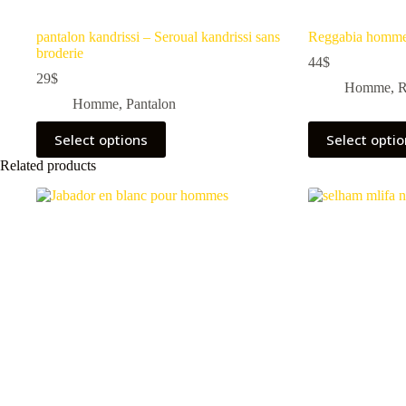
pantalon kandrissi – Seroual kandrissi sans
Reggabia homm
broderie
44
$
29
$
Homme
,
R
Homme
,
Pantalon
Select options
Select opti
Related products