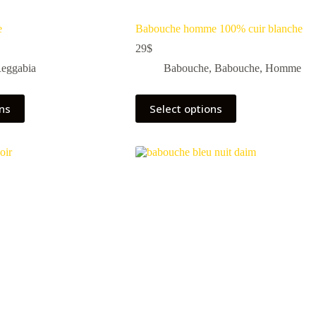
e
Babouche homme 100% cuir blanche
29
$
eggabia
Babouche
,
Babouche
,
Homme
ons
Select options