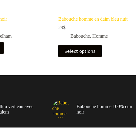
noir
Babouche homme en daim bleu nuit
29
$
elham
Babouche
,
Homme
Select options
lifa vert eau avec
Babouche homme 100% cuir
alem
noir