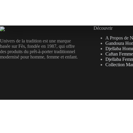
Découvrir
A Propos de 
Univers de la tradition est une marque
Gandoura Ho
basée sur Fès, fondée en 1987, qui offre
Djellaba Hom
des produits du prêt-à-porter traditionnel
Caftan Femme
modernisé pour homme, femme et enfant.
Djellaba Fem
Collection Ma
MAD DH
MAD
USD $
change the rate and this description to the right values