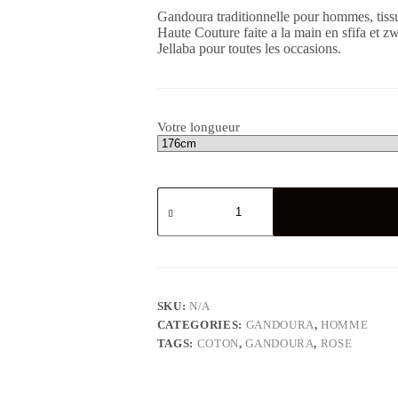
Gandoura traditionnelle pour hommes, tiss
Haute Couture faite a la main en sfifa et z
Jellaba pour toutes les occasions.
Votre longueur
Gandoura
hommes
en
tissu
coton
rose
quantity
SKU:
N/A
CATEGORIES:
GANDOURA
,
HOMME
TAGS:
COTON
,
GANDOURA
,
ROSE