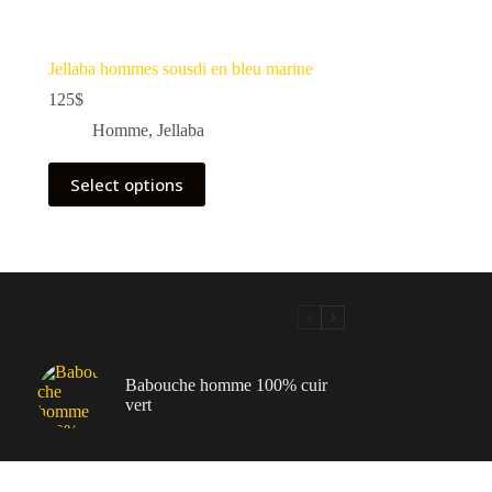
Jellaba hommes sousdi en bleu marine
125
$
Homme
,
Jellaba
Select options
Babouche homme 100% cuir
vert