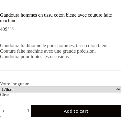
Gandoura hommes en tissu coton bleue avec couture faite
machine
40
$
53
$
Gandoura traditionnelle pour hommes, tissu coton bleul.
Couture faite machine avec une grande précision.
Gandoura pour toutes les occasions.
Votre longueur
Clear
Gandoura
Add to cart
hommes
en
tissu
coton
bleue