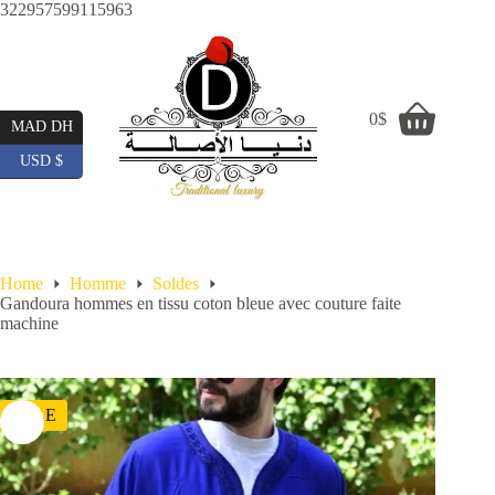
Skip
322957599115963
to
content
0
$
Shopping
MAD DH
cart
USD $
Home
Homme
Soldes
Gandoura hommes en tissu coton bleue avec couture faite
machine
SALE