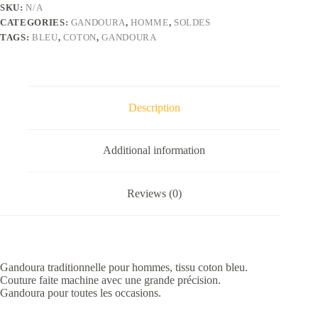
avec
SKU:
N/A
couture
CATEGORIES:
GANDOURA
,
HOMME
,
SOLDES
faite
machine
TAGS:
BLEU
,
COTON
,
GANDOURA
quantity
Description
Additional information
Reviews (0)
Gandoura traditionnelle pour hommes, tissu coton bleu.
Couture faite machine avec une grande précision.
Gandoura pour toutes les occasions.