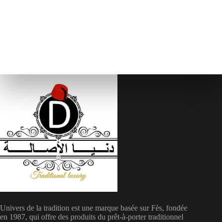
Univers de la tradition est une marque basée sur Fès, fondée
en 1987, qui offre des produits du prêt-à-porter traditionnel