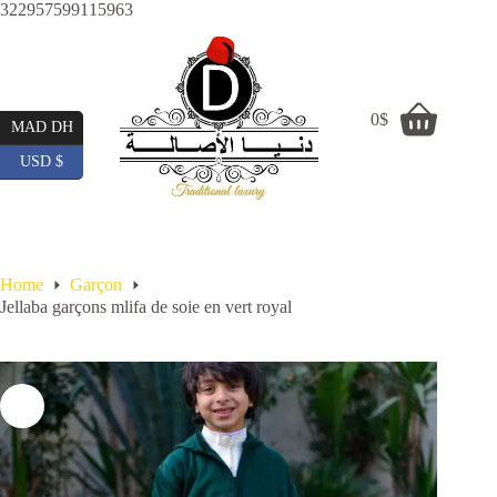
Skip
322957599115963
to
content
0
$
Shopping
MAD DH
cart
USD $
Home
Garçon
Jellaba garçons mlifa de soie en vert royal