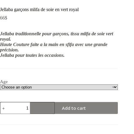
Jellaba garçons mlifa de soie en vert royal
66
$
Jellaba traditionnelle pour garçons, tissu mlifa de soie vert
royal.
Haute Couture faite a la main en sfifa avec une grande
précision.
Jellaba pour toutes les occasions.
Age
Jellaba
Add to cart
garçons
mlifa
de
soie
en