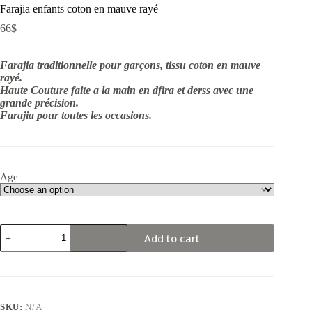
Farajia enfants coton en mauve rayé
66
$
Farajia traditionnelle pour garçons, tissu coton en mauve
rayé.
Haute Couture faite a la main en dfira et derss avec une
grande précision.
Farajia pour toutes les occasions.
Age
Farajia
Add to cart
enfants
coton
en
mauve
rayé
quantity
SKU:
N/A