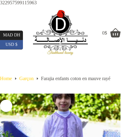
Skip
322957599115963
to
content
0
$
Shopping
MAD DH
cart
USD $
Home
Garçon
Farajia enfants coton en mauve rayé